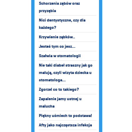
Schorzenia zębów oraz
przyzębia
Nici dentystyczne, czy dla
każdego?
Krzywienie ząbków..
Jesteś tym co jesz...
Szałwia w stomatologii
Nie taki diabeł straszny jak go
malują, czyli wizyta dziecka u
stomatologa...
Zgorzel co to takiego?
Zapalenie jamy ustnej u
malucha
Piękny uśmiech to podstawa!
Afty jako najczęstsza infekcja