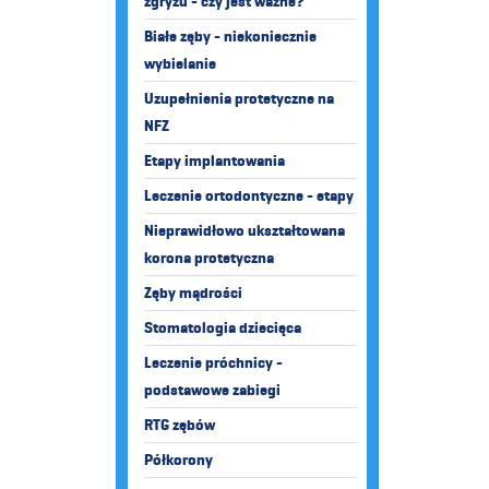
zgryzu - czy jest ważne?
Białe zęby - niekoniecznie
wybielanie
Uzupełnienia protetyczne na
NFZ
Etapy implantowania
Leczenie ortodontyczne - etapy
Nieprawidłowo ukształtowana
korona protetyczna
Zęby mądrości
Stomatologia dziecięca
Leczenie próchnicy -
podstawowe zabiegi
RTG zębów
Półkorony