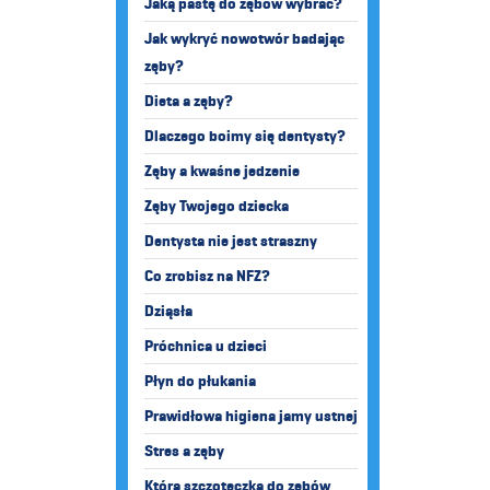
Jaką pastę do zębów wybrać?
Jak wykryć nowotwór badając
zęby?
Dieta a zęby?
Dlaczego boimy się dentysty?
Zęby a kwaśne jedzenie
Zęby Twojego dziecka
Dentysta nie jest straszny
Co zrobisz na NFZ?
Dziąsła
Próchnica u dzieci
Płyn do płukania
Prawidłowa higiena jamy ustnej
Stres a zęby
Która szczoteczka do zębów