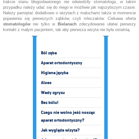
trakcie stanu błogosławionego nie odwiedziły stomatologa, w takim
przypadku należy udać się do niego w możliwie jak najszybszym czasie.
Należy pamiętać dodatkowo o wizytach z maluchami także w momencie
pojawienia się pierwszych ząbków, czyli mleczaków. Ciekawa oferta
stomatologów
nie tylko w
Bielanach
zdecydowanie ułatwi pierwszy
kontakt z małym pacjentem, tak aby pierwsza wizyta nie była ostatnią.
Ból zęba
Aparat ortodontyczny
Higiena języka
Aloes
Wady zgryzu
Bez bólu!
Czego nie wolno jeść nosząc
aparat ortodontyczny?
Jak wygląda wizyta?