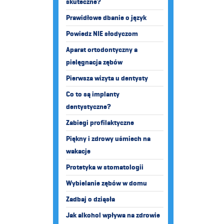
skuteczne?
Prawidłowe dbanie o język
Powiedz NIE słodyczom
Aparat ortodontyczny a
pielęgnacja zębów
Pierwsza wizyta u dentysty
Co to są implanty
dentystyczne?
Zabiegi profilaktyczne
Piękny i zdrowy uśmiech na
wakacje
Protetyka w stomatologii
Wybielanie zębów w domu
Zadbaj o dziąsła
Jak alkohol wpływa na zdrowie