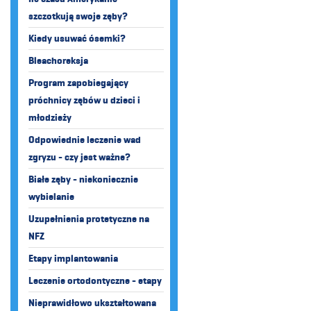
szczotkują swoje zęby?
Kiedy usuwać ósemki?
Bleachoreksja
Program zapobiegający
próchnicy zębów u dzieci i
młodzieży
Odpowiednie leczenie wad
zgryzu - czy jest ważne?
Białe zęby - niekoniecznie
wybielanie
Uzupełnienia protetyczne na
NFZ
Etapy implantowania
Leczenie ortodontyczne - etapy
Nieprawidłowo ukształtowana