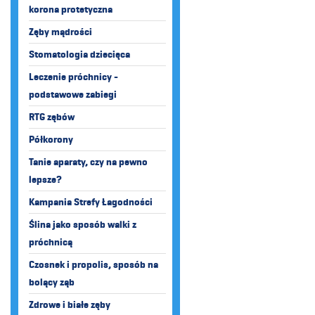
korona protetyczna
Zęby mądrości
Stomatologia dziecięca
Leczenie próchnicy -
podstawowe zabiegi
RTG zębów
Półkorony
Tanie aparaty, czy na pewno
lepsze?
Kampania Strefy Łagodności
Ślina jako sposób walki z
próchnicą
Czosnek i propolis, sposób na
bolący ząb
Zdrowe i białe zęby