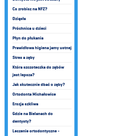
Co zrobisz na NFZ?
Dziąsła
Próchnica u dzieci
Płyn do płukania
Prawidłowa higiena jamy ustnej
Stres a zęby
Która szczoteczka do zębów
jest lepsza?
Jak skutecznie dbać o zęby?
Ortodonta Michałowice
Erozja szkliwa
Gdzie na Bielanach do
dentysty?
Leczenie ortodontyczne -