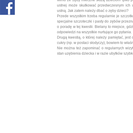
Mimo że zęby mleczne służą dzieciom tylko pr
ustnej może skutkować przedwczesnym ich 
ustną. Jak zatem należy dbać o zęby dzieci?
Przede wszystkim trzeba regularnie je szczot
specjalne szczoteczki i pasty do zębów przezn
o poradę w tej kwestii. Bielany to miejsce, g
odpowiedzi na wszystkie nurtujące go pytania.
Drugą kwestią, o której należy pamiętać, jes
cukry (np. w postaci słodyczy), bowiem to właś
Nie można też zapominać o regularnych wizyt
stan uzębienia dziecka i w razie ubytków szybk