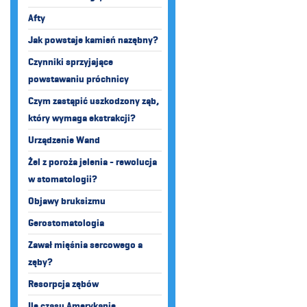
Afty
Jak powstaje kamień nazębny?
Czynniki sprzyjające
powstawaniu próchnicy
Czym zastąpić uszkodzony ząb,
który wymaga ekstrakcji?
Urządzenie Wand
Żel z poroża jelenia - rewolucja
w stomatologii?
Objawy bruksizmu
Gerostomatologia
Zawał mięśnia sercowego a
zęby?
Resorpcja zębów
Ile czasu Amerykanie