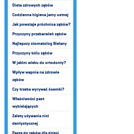
Dieta zdrowych zębów
Codzienna higiena jamy ustnej
Jak powstaje próchnica zębów?
Przyczyny przebarwień zębów
Najlepszy stomatolog Bielany
Przyczyny bólu zębów
W jakim wieku do ortodonty?
Wpływ wapnia na zdrowie
zębów
Czy trzeba wyrywać ósemki?
Właściwości past
wybielających
Zalety używania nici
dentystycznej
Pasta do zębów dla dzieci