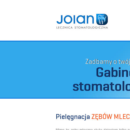
Zadbamy o twó
Gabin
stomatol
Pielęgnacja
ZĘBÓW MLE