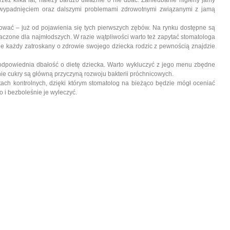
zez kilka lat, należy bardzo uważnie o nie dbać. Zaniedbanie higieny jamy
wypadnięciem oraz dalszymi problemami zdrowotnymi związanymi z jamą
kować – już od pojawienia się tych pierwszych zębów. Na rynku dostępne są
aczone dla najmłodszych. W razie wątpliwości warto też zapytać stomatologa
dzie każdy zatroskany o zdrowie swojego dziecka rodzic z pewnością znajdzie
t odpowiednia dbałość o dietę dziecka. Warto wykluczyć z jego menu zbędne
nie cukry są główną przyczyną rozwoju bakterii próchnicowych.
ach kontrolnych, dzięki którym stomatolog na bieżąco będzie mógł oceniać
o i bezboleśnie je wyleczyć.