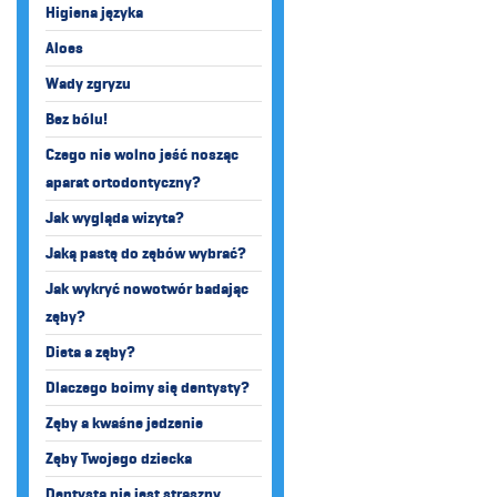
Higiena języka
Aloes
Wady zgryzu
Bez bólu!
Czego nie wolno jeść nosząc
aparat ortodontyczny?
Jak wygląda wizyta?
Jaką pastę do zębów wybrać?
Jak wykryć nowotwór badając
zęby?
Dieta a zęby?
Dlaczego boimy się dentysty?
Zęby a kwaśne jedzenie
Zęby Twojego dziecka
Dentysta nie jest straszny