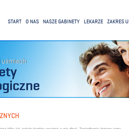
START
O NAS
NASZE GABINETY
LEKARZE
ZAKRES U
j uśmiech
ety
ogiczne
CZNYCH