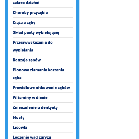
zakres działań
Choroby przyzębia
Ciąża a zęby
Skład pasty wybielającej
Przeciwwskazania do
wybielania
Rodzaje zębów
Pionowe złamanie korzenia
zęba
Prawidłowe nitkowanie zębów
Witaminy w diecie
Znieczulenie u dentysty
Mosty
Licówki
Leczenie wad zgryzu