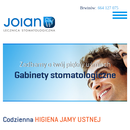
Brwinów:
664 127 075
Zadbamy o twój piękny uśmiech
Gabinety stomatologiczne
Codzienna
HIGIENA JAMY USTNEJ