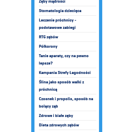
Zęby mądrości
Stomatologia dziecięca
Leczenie próchnicy -
podstawowe zabiegi
RTG zębów
Półkorony
Tanie aparaty, czy na pewno
lepsze?
Kampania Strefy Łagodności
Ślina jako sposób walki z
próchnicą
Czosnek i propolis, sposób na
bolący ząb
Zdrowe i białe zęby
Dieta zdrowych zębów