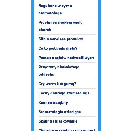
Regularne wizyty u
stomatologa
Próchnica źródłem wielu
chorób
Silnie barwiące produkty
Co to jest biała dieta?
Pasta do zębów nadwrażliwych
Przyczyny nieświeżego
oddechu
Czy warto żuć gumę?
Cechy dobrego stomatologa
Kamień nazębny
Stomatologia dziecięca
Skaling i piaskowanie
Choroby przyzębia - przyczyny i