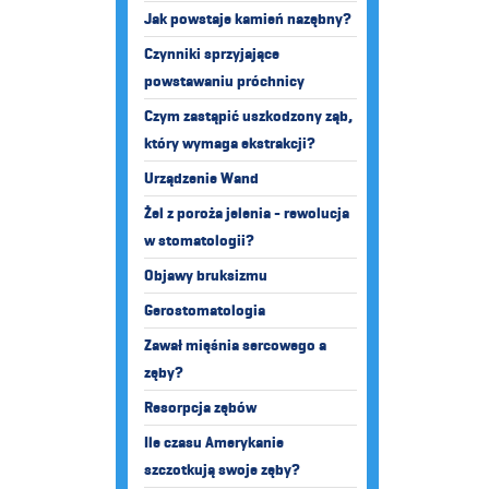
Jak powstaje kamień nazębny?
Czynniki sprzyjające
powstawaniu próchnicy
Czym zastąpić uszkodzony ząb,
który wymaga ekstrakcji?
Urządzenie Wand
Żel z poroża jelenia - rewolucja
w stomatologii?
Objawy bruksizmu
Gerostomatologia
Zawał mięśnia sercowego a
zęby?
Resorpcja zębów
Ile czasu Amerykanie
szczotkują swoje zęby?