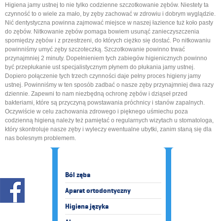
Higiena jamy ustnej to nie tylko codzienne szczotkowanie zębów. Niestety ta
czynność to o wiele za mało, by zęby zachować w zdrowiu i dobrym wyglądzie.
Nić dentystyczna powinna zajmować miejsce w naszej łazience tuż koło pasty
do zębów. Nitkowanie zębów pomaga bowiem usunąć zanieczyszczenia
spomiędzy zębów i z przestrzeni, do których ciężko się dostać. Po nitkowaniu
powinniśmy umyć zęby szczoteczką. Szczotkowanie powinno trwać
przynajmniej 2 minuty. Dopełnieniem tych zabiegów higienicznych powinno
być przepłukanie ust specjalistycznym płynem do płukania jamy ustnej.
Dopiero połączenie tych trzech czynności daje pełny proces higieny jamy
ustnej. Powinniśmy w ten sposób zadbać o nasze zęby przynajmniej dwa razy
dziennie. Zapewni to nam niezbędną ochronę zębów i dziąseł przed
bakteriami, które są przyczyną powstawania próchnicy i stanów zapalnych.
Oczywiście w celu zachowania zdrowego i pięknego uśmiechu poza
codzienną higieną należy też pamiętać o regularnych wizytach u stomatologa,
który skontroluje nasze zęby i wyleczy ewentualne ubytki, zanim staną się dla
nas bolesnym problemem.
Ból zęba
Aparat ortodontyczny
Higiena języka