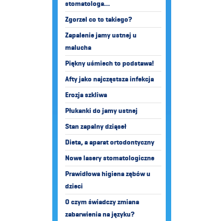
stomatologa...
Zgorzel co to takiego?
Zapalenie jamy ustnej u
malucha
Piękny uśmiech to podstawa!
Afty jako najczęstsza infekcja
Erozja szkliwa
Płukanki do jamy ustnej
Stan zapalny dziąseł
Dieta, a aparat ortodontyczny
Nowe lasery stomatologiczne
Prawidłowa higiena zębów u
dzieci
O czym świadczy zmiana
zabarwienia na języku?