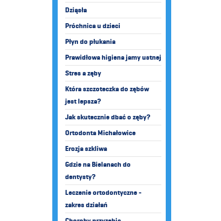
Dziąsła
Próchnica u dzieci
Płyn do płukania
Prawidłowa higiena jamy ustnej
Stres a zęby
Która szczoteczka do zębów
jest lepsza?
Jak skutecznie dbać o zęby?
Ortodonta Michałowice
Erozja szkliwa
Gdzie na Bielanach do
dentysty?
Leczenie ortodontyczne -
zakres działań
Choroby przyzębia