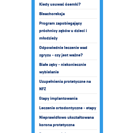
Kiedy usuwać ósemki?
Bleachoreksja
Program zapobiegający
próchnicy zębów u dzieci i
młodzieży
Odpowiednie leczenie wad
zgryzu - czy jest ważne?
Białe zęby - niekoniecznie
wybielanie
Uzupełnienia protetyczne na
NFZ
Etapy implantowania
Leczenie ortodontyczne - etapy
Nieprawidłowo ukształtowana
korona protetyczna