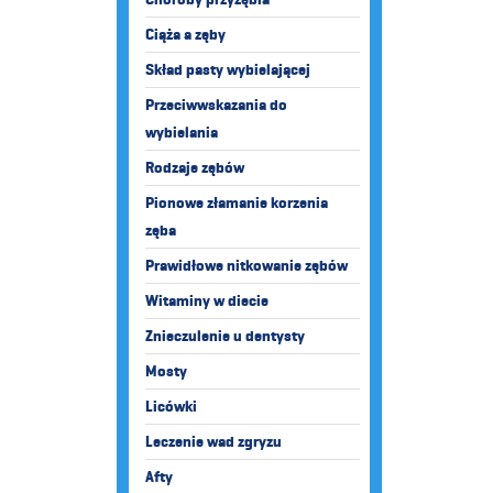
Ciąża a zęby
Skład pasty wybielającej
Przeciwwskazania do
wybielania
Rodzaje zębów
Pionowe złamanie korzenia
zęba
Prawidłowe nitkowanie zębów
Witaminy w diecie
Znieczulenie u dentysty
Mosty
Licówki
Leczenie wad zgryzu
Afty