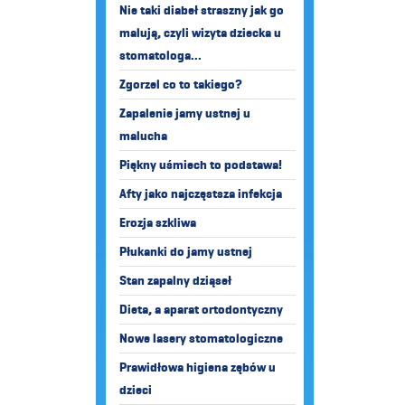
Nie taki diabeł straszny jak go
malują, czyli wizyta dziecka u
stomatologa...
Zgorzel co to takiego?
Zapalenie jamy ustnej u
malucha
Piękny uśmiech to podstawa!
Afty jako najczęstsza infekcja
Erozja szkliwa
Płukanki do jamy ustnej
Stan zapalny dziąseł
Dieta, a aparat ortodontyczny
Nowe lasery stomatologiczne
Prawidłowa higiena zębów u
dzieci