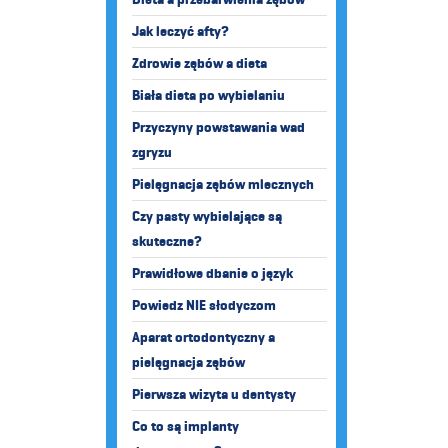
Jak leczyć afty?
Zdrowie zębów a dieta
Biała dieta po wybielaniu
Przyczyny powstawania wad
zgryzu
Pielęgnacja zębów mlecznych
Czy pasty wybielające są
skuteczne?
Prawidłowe dbanie o język
Powiedz NIE słodyczom
Aparat ortodontyczny a
pielęgnacja zębów
Pierwsza wizyta u dentysty
Co to są implanty