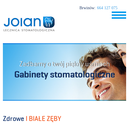
Brwinów:
664 127 075
Zadbamy o twój piękny uśmiech
Gabinety stomatologiczne
Zdrowe
I BIAŁE ZĘBY