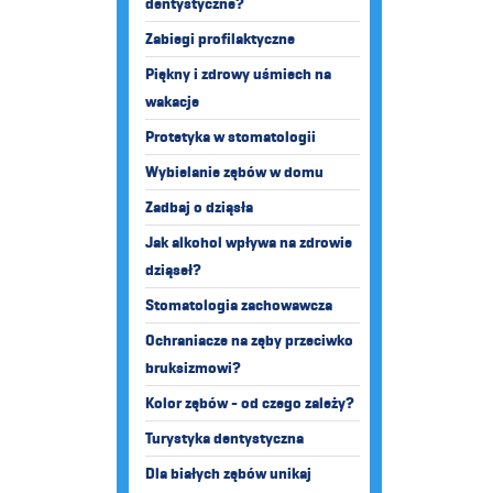
dentystyczne?
Zabiegi profilaktyczne
Piękny i zdrowy uśmiech na
wakacje
Protetyka w stomatologii
Wybielanie zębów w domu
Zadbaj o dziąsła
Jak alkohol wpływa na zdrowie
dziąseł?
Stomatologia zachowawcza
Ochraniacze na zęby przeciwko
bruksizmowi?
Kolor zębów - od czego zależy?
Turystyka dentystyczna
Dla białych zębów unikaj