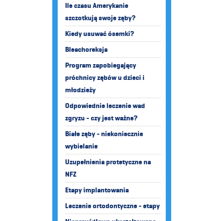
Ile czasu Amerykanie
szczotkują swoje zęby?
Kiedy usuwać ósemki?
Bleachoreksja
Program zapobiegający
próchnicy zębów u dzieci i
młodzieży
Odpowiednie leczenie wad
zgryzu - czy jest ważne?
Białe zęby - niekoniecznie
wybielanie
Uzupełnienia protetyczne na
NFZ
Etapy implantowania
Leczenie ortodontyczne - etapy