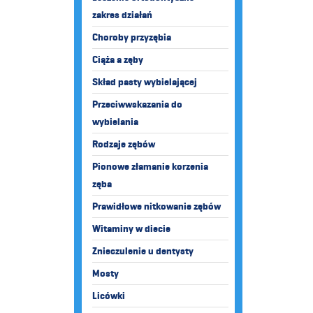
zakres działań
Choroby przyzębia
Ciąża a zęby
Skład pasty wybielającej
Przeciwwskazania do
wybielania
Rodzaje zębów
Pionowe złamanie korzenia
zęba
Prawidłowe nitkowanie zębów
Witaminy w diecie
Znieczulenie u dentysty
Mosty
Licówki