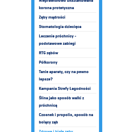
Nieprawidłowo ukształtowana
korona protetyczna
Zęby mądrości
Stomatologia dziecięca
Leczenie próchnicy -
podstawowe zabiegi
RTG zębów
Półkorony
Tanie aparaty, czy na pewno
lepsze?
Kampania Strefy Łagodności
Ślina jako sposób walki z
próchnicą
Czosnek i propolis, sposób na
bolący ząb
Zdrowe i białe zęby