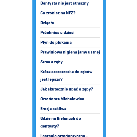
Dentysta nie jest straszny
Co zrobisz na NFZ?
Dziąsła
Próchnica u dzieci
Płyn do płukania
Prawidłowa higiena jamy ustnej
Stres a zęby
Która szczoteczka do zębów
jest lepsza?
Jak skutecznie dbać o zęby?
Ortodonta Michałowice
Erozja szkliwa
Gdzie na Bielanach do
dentysty?
Leczenie ortodontyczne -