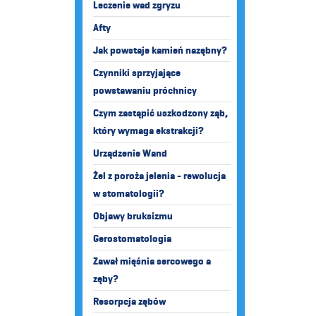
Leczenie wad zgryzu
Afty
Jak powstaje kamień nazębny?
Czynniki sprzyjające
powstawaniu próchnicy
Czym zastąpić uszkodzony ząb,
który wymaga ekstrakcji?
Urządzenie Wand
Żel z poroża jelenia - rewolucja
w stomatologii?
Objawy bruksizmu
Gerostomatologia
Zawał mięśnia sercowego a
zęby?
Resorpcja zębów