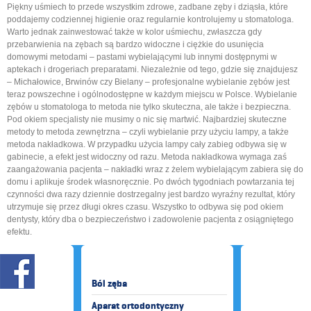
Piękny uśmiech to przede wszystkim zdrowe, zadbane zęby i dziąsła, które
poddajemy codziennej higienie oraz regularnie kontrolujemy u stomatologa.
Warto jednak zainwestować także w kolor uśmiechu, zwłaszcza gdy
przebarwienia na zębach są bardzo widoczne i ciężkie do usunięcia
domowymi metodami – pastami wybielającymi lub innymi dostępnymi w
aptekach i drogeriach preparatami. Niezależnie od tego, gdzie się znajdujesz
– Michałowice, Brwinów czy Bielany – profesjonalne wybielanie zębów jest
teraz powszechne i ogólnodostępne w każdym miejscu w Polsce. Wybielanie
zębów u stomatologa to metoda nie tylko skuteczna, ale także i bezpieczna.
Pod okiem specjalisty nie musimy o nic się martwić. Najbardziej skuteczne
metody to metoda zewnętrzna – czyli wybielanie przy użyciu lampy, a także
metoda nakładkowa. W przypadku użycia lampy cały zabieg odbywa się w
gabinecie, a efekt jest widoczny od razu. Metoda nakładkowa wymaga zaś
zaangażowania pacjenta – nakładki wraz z żelem wybielającym zabiera się do
domu i aplikuje środek własnoręcznie. Po dwóch tygodniach powtarzania tej
czynności dwa razy dziennie dostrzegalny jest bardzo wyraźny rezultat, który
utrzymuje się przez długi okres czasu. Wszystko to odbywa się pod okiem
dentysty, który dba o bezpieczeństwo i zadowolenie pacjenta z osiągniętego
efektu.
Ból zęba
Aparat ortodontyczny