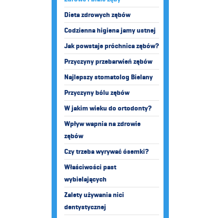
Dieta zdrowych zębów
Codzienna higiena jamy ustnej
Jak powstaje próchnica zębów?
Przyczyny przebarwień zębów
Najlepszy stomatolog Bielany
Przyczyny bólu zębów
W jakim wieku do ortodonty?
Wpływ wapnia na zdrowie
zębów
Czy trzeba wyrywać ósemki?
Właściwości past
wybielających
Zalety używania nici
dentystycznej