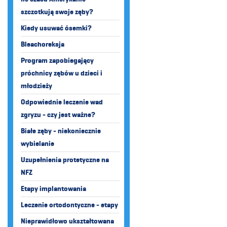
szczotkują swoje zęby?
Kiedy usuwać ósemki?
Bleachoreksja
Program zapobiegający
próchnicy zębów u dzieci i
młodzieży
Odpowiednie leczenie wad
zgryzu - czy jest ważne?
Białe zęby - niekoniecznie
wybielanie
Uzupełnienia protetyczne na
NFZ
Etapy implantowania
Leczenie ortodontyczne - etapy
Nieprawidłowo ukształtowana