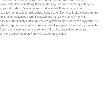
ów jest szybką i prostą czynnością. Wystarczy dobrać odpowiednią
owe! Jednakże stomatolog Bielany alarmuje, że coraz częściej Polacy nie
 past do zębów. Dlaczego jest to tak ważne? Przede wszystkim
utrzymaniu stałości środowiska jamy ustnej. Dentysta Bielany tłumaczy, że
 fluor, podstawowy czynnik wpływający na szkliwo. Jeżeli dentysta
ego, nie kupuj pasty o działaniu ścierającym! Kolejne konieczne wytyczne, by
glanu wapnia i tlenku glinu w paście. Jeżeli pragniesz mieć bielszy uśmiech
 Każda pasta zawiera także w sobie środki odkażające, które niszczą
we, które zapewniają przyjemny i orzeźwiający smak.