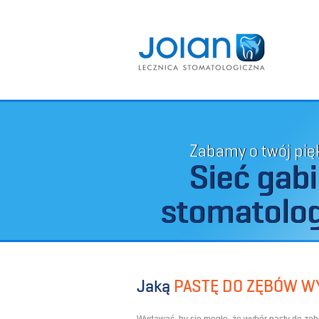
Zabamy o twój pi
Sieć gab
stomatolo
Jaką
PASTĘ DO ZĘBÓW W