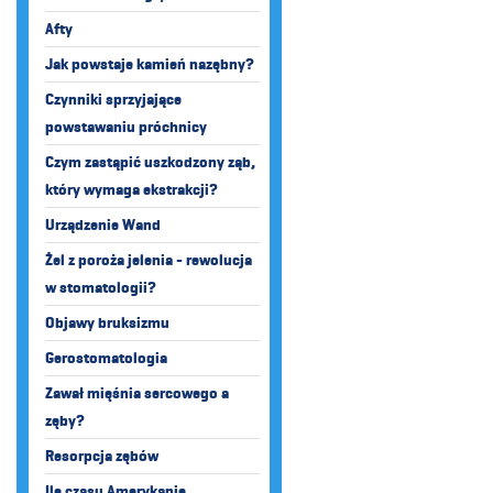
Afty
Jak powstaje kamień nazębny?
Czynniki sprzyjające
powstawaniu próchnicy
Czym zastąpić uszkodzony ząb,
który wymaga ekstrakcji?
Urządzenie Wand
Żel z poroża jelenia - rewolucja
w stomatologii?
Objawy bruksizmu
Gerostomatologia
Zawał mięśnia sercowego a
zęby?
Resorpcja zębów
Ile czasu Amerykanie