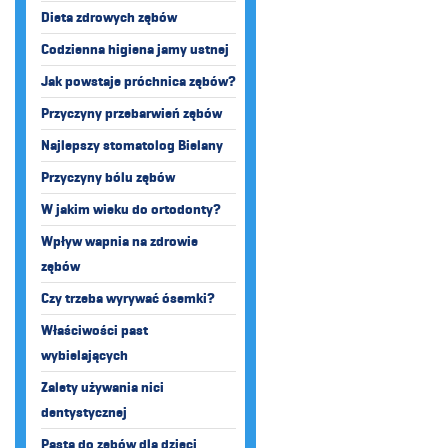
Dieta zdrowych zębów
Codzienna higiena jamy ustnej
Jak powstaje próchnica zębów?
Przyczyny przebarwień zębów
Najlepszy stomatolog Bielany
Przyczyny bólu zębów
W jakim wieku do ortodonty?
Wpływ wapnia na zdrowie
zębów
Czy trzeba wyrywać ósemki?
Właściwości past
wybielających
Zalety używania nici
dentystycznej
Pasta do zębów dla dzieci