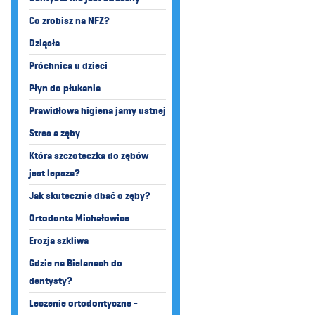
Co zrobisz na NFZ?
Dziąsła
Próchnica u dzieci
Płyn do płukania
Prawidłowa higiena jamy ustnej
Stres a zęby
Która szczoteczka do zębów
jest lepsza?
Jak skutecznie dbać o zęby?
Ortodonta Michałowice
Erozja szkliwa
Gdzie na Bielanach do
dentysty?
Leczenie ortodontyczne -