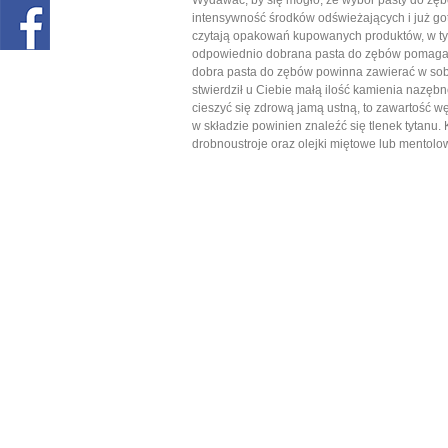
Wydawać, by się mogło, że wybór pasty do zęb
intensywność środków odświeżających i już got
czytają opakowań kupowanych produktów, w tym
odpowiednio dobrana pasta do zębów pomaga w 
dobra pasta do zębów powinna zawierać w sobie
stwierdził u Ciebie małą ilość kamienia nazębn
cieszyć się zdrową jamą ustną, to zawartość wę
w składzie powinien znaleźć się tlenek tytanu.
drobnoustroje oraz olejki miętowe lub mentolo