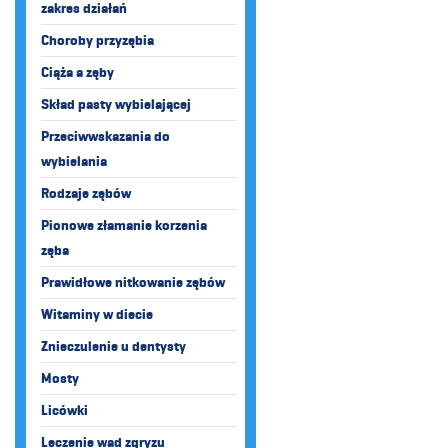
zakres działań
Choroby przyzębia
Ciąża a zęby
Skład pasty wybielającej
Przeciwwskazania do
wybielania
Rodzaje zębów
Pionowe złamanie korzenia
zęba
Prawidłowe nitkowanie zębów
Witaminy w diecie
Znieczulenie u dentysty
Mosty
Licówki
Leczenie wad zgryzu