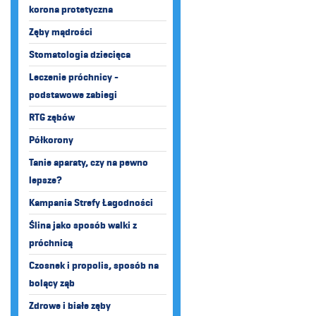
korona protetyczna
Zęby mądrości
Stomatologia dziecięca
Leczenie próchnicy -
podstawowe zabiegi
RTG zębów
Półkorony
Tanie aparaty, czy na pewno
lepsze?
Kampania Strefy Łagodności
Ślina jako sposób walki z
próchnicą
Czosnek i propolis, sposób na
bolący ząb
Zdrowe i białe zęby