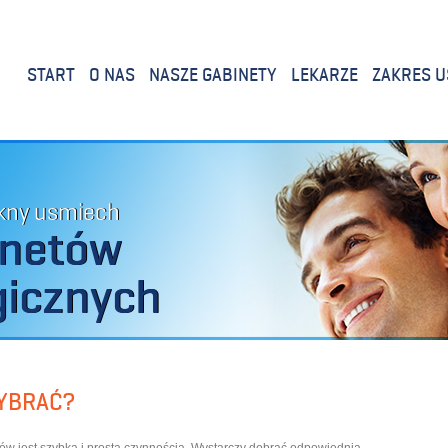
START
O NAS
NASZE GABINETY
LEKARZE
ZAKRES U
ękny usmiech
inetów
gicznych
YBRAĆ?