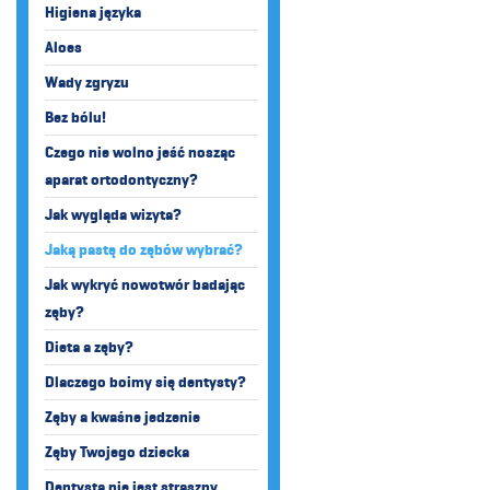
Higiena języka
Aloes
Wady zgryzu
Bez bólu!
Czego nie wolno jeść nosząc
aparat ortodontyczny?
Jak wygląda wizyta?
Jaką pastę do zębów wybrać?
Jak wykryć nowotwór badając
zęby?
Dieta a zęby?
Dlaczego boimy się dentysty?
Zęby a kwaśne jedzenie
Zęby Twojego dziecka
Dentysta nie jest straszny