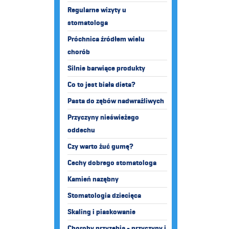
Regularne wizyty u
stomatologa
Próchnica źródłem wielu
chorób
Silnie barwiące produkty
Co to jest biała dieta?
Pasta do zębów nadwrażliwych
Przyczyny nieświeżego
oddechu
Czy warto żuć gumę?
Cechy dobrego stomatologa
Kamień nazębny
Stomatologia dziecięca
Skaling i piaskowanie
Choroby przyzębia - przyczyny i