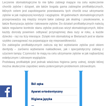
Leczenie stomatologiczne to nie tylko zabiegi mające na celu wyleczenie
chorób zębów i dziąseł, ale także bogata gama zabiegów profilaktycznych,
których celem jest zapobieganie powstawaniu tych chorób oraz utrzymanie
zębów w jak najlepszej kondycji i wyglądzie. W gabinetach stomatologicznych
przeprowadza się między innymi takie zabiegi jak skaling i piaskowanie, a
także fluoryzacja zębów i lakowanie zębów. Do działań profilaktycznych należą
także regularne kontrole stanu zębów podczas wizyt stomatologicznych, które
każdy dorosły powinien odbywać przynajmniej dwa razy w roku, a każde
dziecko - raz na trzy miesiące. Dzięki nim stomatolog w Bielanach jest w stanie
szybko zareagować na pojawiające się nieprawidłowości.
Do zabiegów profilaktycznych zalicza się też wybielanie zębów pod okiem
dentysty – zarówno wybielanie nakładkowe, jak i specjalistyczny zabieg z
użyciem lampy. Czynności te mają na celu utrzymanie zębów w jak najbardziej
estetycznym i zdrowym wyglądzie.
Podstawą profilaktyki jest jednak właściwa higiena jamy ustnej, dzięki której
można skutecznie zapobiec wielu potencjalnym problemom zdrowotnym.
Ból zęba
Aparat ortodontyczny
Higiena języka