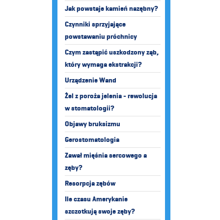
Jak powstaje kamień nazębny?
Czynniki sprzyjające
powstawaniu próchnicy
Czym zastąpić uszkodzony ząb,
który wymaga ekstrakcji?
Urządzenie Wand
Żel z poroża jelenia - rewolucja
w stomatologii?
Objawy bruksizmu
Gerostomatologia
Zawał mięśnia sercowego a
zęby?
Resorpcja zębów
Ile czasu Amerykanie
szczotkują swoje zęby?