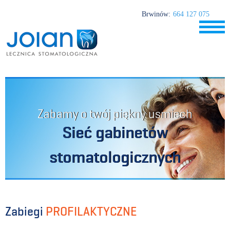
Brwinów:
664 127 075
Zabamy o twój piękny usmiech
Sieć gabinetów
stomatologicznych
Zabiegi
PROFILAKTYCZNE