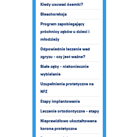
Kiedy usuwać ósemki?
Bleachoreksja
Program zapobiegający
próchnicy zębów u dzieci i
młodzieży
Odpowiednie leczenie wad
zgryzu - czy jest ważne?
Białe zęby - niekoniecznie
wybielanie
Uzupełnienia protetyczne na
NFZ
Etapy implantowania
Leczenie ortodontyczne - etapy
Nieprawidłowo ukształtowana
korona protetyczna