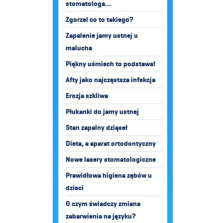
stomatologa...
Zgorzel co to takiego?
Zapalenie jamy ustnej u
malucha
Piękny uśmiech to podstawa!
Afty jako najczęstsza infekcja
Erozja szkliwa
Płukanki do jamy ustnej
Stan zapalny dziąseł
Dieta, a aparat ortodontyczny
Nowe lasery stomatologiczne
Prawidłowa higiena zębów u
dzieci
O czym świadczy zmiana
zabarwienia na języku?