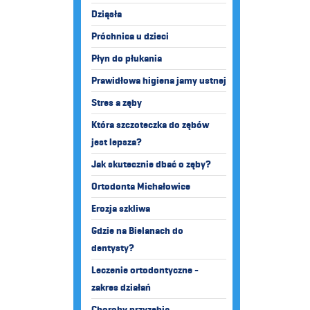
Dziąsła
Próchnica u dzieci
Płyn do płukania
Prawidłowa higiena jamy ustnej
Stres a zęby
Która szczoteczka do zębów
jest lepsza?
Jak skutecznie dbać o zęby?
Ortodonta Michałowice
Erozja szkliwa
Gdzie na Bielanach do
dentysty?
Leczenie ortodontyczne -
zakres działań
Choroby przyzębia