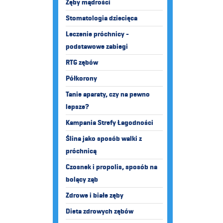
Zęby mądrości
Stomatologia dziecięca
Leczenie próchnicy -
podstawowe zabiegi
RTG zębów
Półkorony
Tanie aparaty, czy na pewno
lepsze?
Kampania Strefy Łagodności
Ślina jako sposób walki z
próchnicą
Czosnek i propolis, sposób na
bolący ząb
Zdrowe i białe zęby
Dieta zdrowych zębów