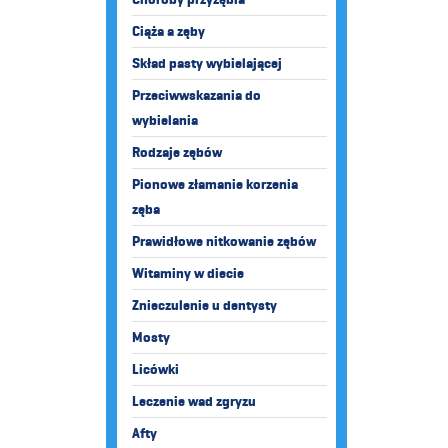
Ciąża a zęby
Skład pasty wybielającej
Przeciwwskazania do
wybielania
Rodzaje zębów
Pionowe złamanie korzenia
zęba
Prawidłowe nitkowanie zębów
Witaminy w diecie
Znieczulenie u dentysty
Mosty
Licówki
Leczenie wad zgryzu
Afty