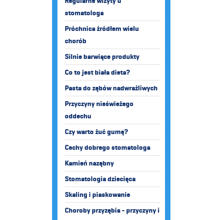
Regularne wizyty u
stomatologa
Próchnica źródłem wielu
chorób
Silnie barwiące produkty
Co to jest biała dieta?
Pasta do zębów nadwrażliwych
Przyczyny nieświeżego
oddechu
Czy warto żuć gumę?
Cechy dobrego stomatologa
Kamień nazębny
Stomatologia dziecięca
Skaling i piaskowanie
Choroby przyzębia - przyczyny i