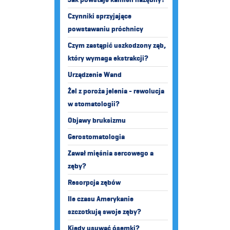
Czynniki sprzyjające
powstawaniu próchnicy
Czym zastąpić uszkodzony ząb,
który wymaga ekstrakcji?
Urządzenie Wand
Żel z poroża jelenia - rewolucja
w stomatologii?
Objawy bruksizmu
Gerostomatologia
Zawał mięśnia sercowego a
zęby?
Resorpcja zębów
Ile czasu Amerykanie
szczotkują swoje zęby?
Kiedy usuwać ósemki?