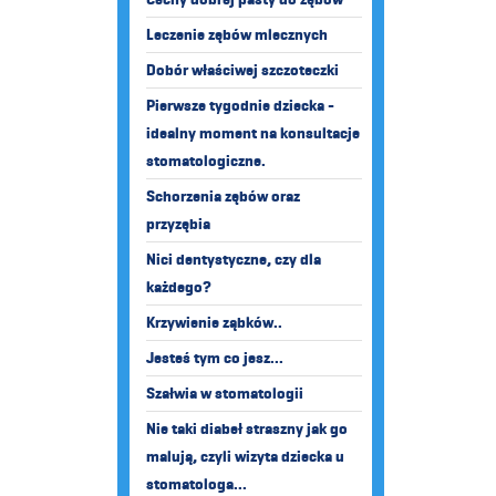
Leczenie zębów mlecznych
Dobór właściwej szczoteczki
Pierwsze tygodnie dziecka -
idealny moment na konsultacje
stomatologiczne.
Schorzenia zębów oraz
przyzębia
Nici dentystyczne, czy dla
każdego?
Krzywienie ząbków..
Jesteś tym co jesz...
Szałwia w stomatologii
Nie taki diabeł straszny jak go
malują, czyli wizyta dziecka u
stomatologa...