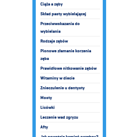
Ciąża a zęby
Skład pasty wybielającej
Przeciwwskazania do
wybielania
Rodzaje zębów
Pionowe złamanie korzenia
zęba
Prawidłowe nitkowanie zębów
Witaminy w diecie
Znieczulenie u dentysty
Mosty
Licówki
Leczenie wad zgryzu
Afty
Jak powstaje kamień nazębny?