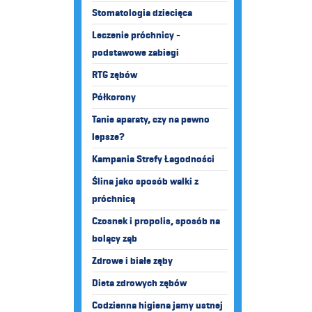
Stomatologia dziecięca
Leczenie próchnicy -
podstawowe zabiegi
RTG zębów
Półkorony
Tanie aparaty, czy na pewno
lepsze?
Kampania Strefy Łagodności
Ślina jako sposób walki z
próchnicą
Czosnek i propolis, sposób na
bolący ząb
Zdrowe i białe zęby
Dieta zdrowych zębów
Codzienna higiena jamy ustnej