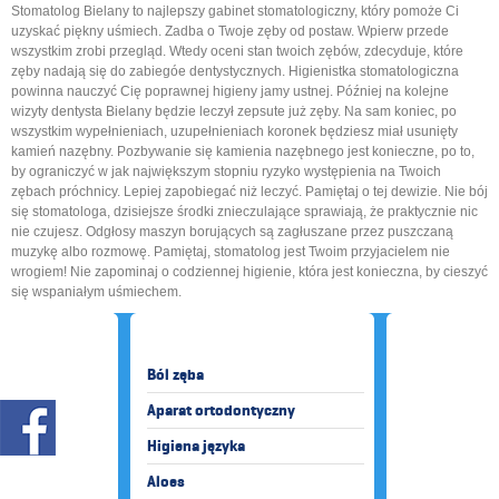
Stomatolog Bielany to najlepszy gabinet stomatologiczny, który pomoże Ci
uzyskać piękny uśmiech. Zadba o Twoje zęby od postaw. Wpierw przede
wszystkim zrobi przegląd. Wtedy oceni stan twoich zębów, zdecyduje, które
zęby nadają się do zabiegóe dentystycznych. Higienistka stomatologiczna
powinna nauczyć Cię poprawnej higieny jamy ustnej. Później na kolejne
wizyty dentysta Bielany będzie leczył zepsute już zęby. Na sam koniec, po
wszystkim wypełnieniach, uzupełnieniach koronek będziesz miał usunięty
kamień nazębny. Pozbywanie się kamienia nazębnego jest konieczne, po to,
by ograniczyć w jak największym stopniu ryzyko występienia na Twoich
zębach próchnicy. Lepiej zapobiegać niż leczyć. Pamiętaj o tej dewizie. Nie bój
się stomatologa, dzisiejsze środki znieczulające sprawiają, że praktycznie nic
nie czujesz. Odgłosy maszyn borujących są zagłuszane przez puszczaną
muzykę albo rozmowę. Pamiętaj, stomatolog jest Twoim przyjacielem nie
wrogiem! Nie zapominaj o codziennej higienie, która jest konieczna, by cieszyć
się wspaniałym uśmiechem.
Ból zęba
Aparat ortodontyczny
Higiena języka
Aloes