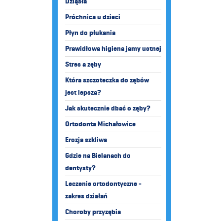
Dziąsła
Próchnica u dzieci
Płyn do płukania
Prawidłowa higiena jamy ustnej
Stres a zęby
Która szczoteczka do zębów
jest lepsza?
Jak skutecznie dbać o zęby?
Ortodonta Michałowice
Erozja szkliwa
Gdzie na Bielanach do
dentysty?
Leczenie ortodontyczne -
zakres działań
Choroby przyzębia