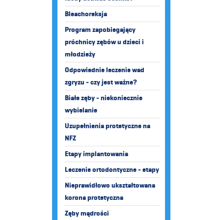
Bleachoreksja
Program zapobiegający
próchnicy zębów u dzieci i
młodzieży
Odpowiednie leczenie wad
zgryzu - czy jest ważne?
Białe zęby - niekoniecznie
wybielanie
Uzupełnienia protetyczne na
NFZ
Etapy implantowania
Leczenie ortodontyczne - etapy
Nieprawidłowo ukształtowana
korona protetyczna
Zęby mądrości