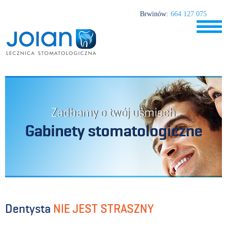
Brwinów:
664 127 075
Zadbamy o twój uśmiech
Gabinety stomatologiczne
Dentysta
NIE JEST STRASZNY