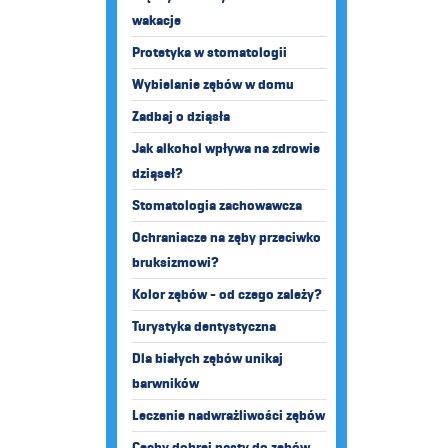
wakacje
Protetyka w stomatologii
Wybielanie zębów w domu
Zadbaj o dziąsła
Jak alkohol wpływa na zdrowie
dziąseł?
Stomatologia zachowawcza
Ochraniacze na zęby przeciwko
bruksizmowi?
Kolor zębów - od czego zależy?
Turystyka dentystyczna
Dla białych zębów unikaj
barwników
Leczenie nadwrażliwości zębów
Cechy dobrej pasty do zębów